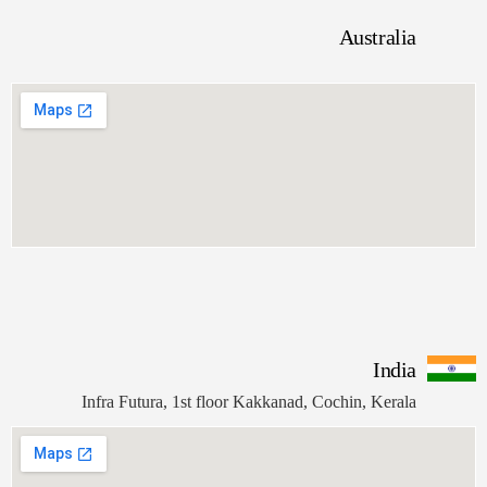
Aus
ا
عا
33
65+
ا
Infra Futura, 1st floor Kakkanad, Cochin
عا
88
73