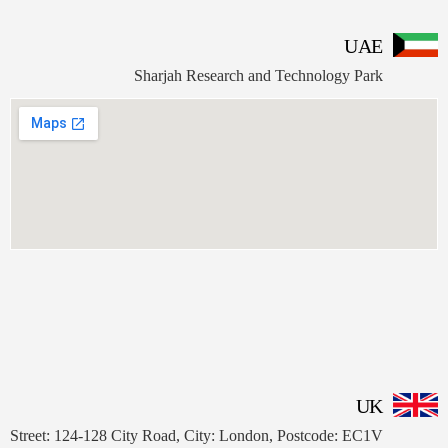
ا
Sharjah Research and Technolo
عا
88
03
1+
ا
Street: 124-128 City Road, City: London, Postcod