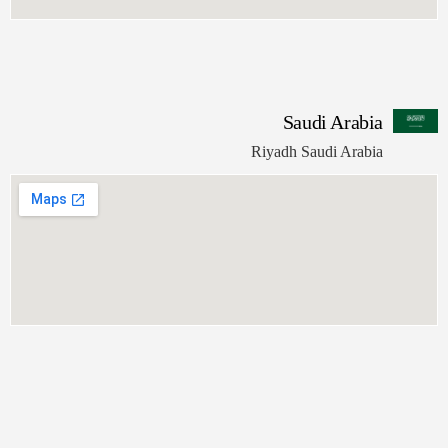
Saudi 
ا
Riyadh Saudi
عا
54
34
6+