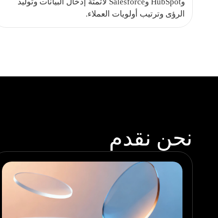
وHubSpot وSalesforce لأتمتة إدخال البيانات وتوليد
الرؤى وترتيب أولويات العملاء.
نحن نقدم