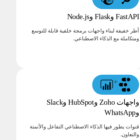
FastAPI وFlask وNode.js
أطر خفيفة لبناء واجهات برمجة خلفية قابلة للتوسع
ومتكاملة مع الذكاء الاصطناعي.
+
واجهات Zoho وHubSpot وSlack
وWhatsApp
قنوات يطور فيها الذكاء الاصطناعي التفاعل والأتمتة
والتعاون.