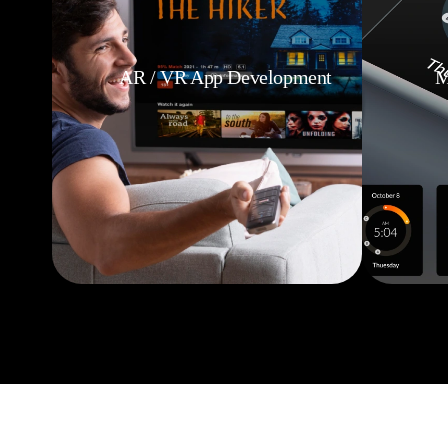
AR / VR App Development
M