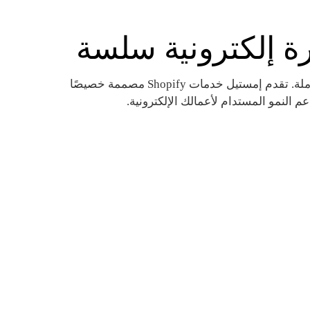
قم بتمكين متجرك الإلكتروني من خلال حلول إدارة Shopify الشاملة. تقدم إمستيل خدمات Shopify مصممة خصيصًا
م النمو المستدام لأعمالك الإلكترونية.