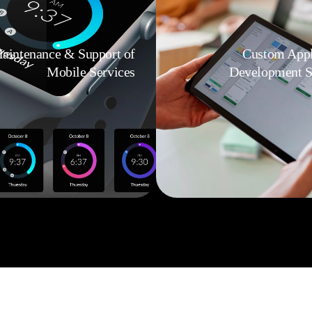
aintenance & Support of
Custom Appl
Mobile Services
Development S