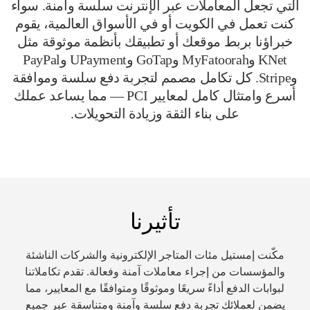
التي تجعل المعاملات عبر الإنترنت سلسة وآمنة. سواء
كنت تعمل في الكويت أو في الأسواق العالمية، يقوم
خبراؤنا بربط موقعك أو تطبيقك بأنظمة موثوقة مثل
KNet وMyFatoorah وGoTap وUPayment وPayPal
وStripe. كل تكامل مصمم لتجربة دفع سلسة وموافقة
أسرع وامتثال كامل لمعايير PCI — مما يساعد عملك
على بناء الثقة وزيادة التحويلات.
تأثيرنا
مكّنت إمستيل مئات المتاجر الإلكترونية والشركات الناشئة
والمؤسسات من إجراء معاملات آمنة وفعالة. تقدم تكاملاتنا
لبوابات الدفع أداءً سريعًا وموثوقًا ومتوافقًا مع المعايير، مما
يضمن لعملائك تجربة دفع سلسة وآمنة ومتناسقة عبر جميع