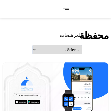
محفظة
المرشحات