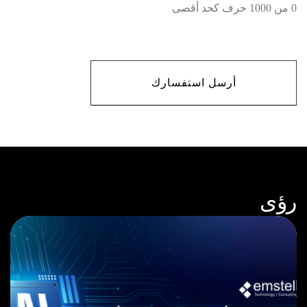
0 من 1000 حرف كحد أقصى
CAPTCHA
رؤى