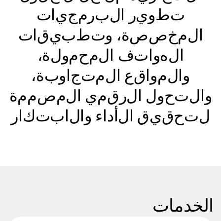
ت
ط
و
ي
ر
ا
ل
ب
ر
م
ج
ي
ا
ت
ا
ل
م
خ
ص
ص
ة
،
و
ت
ط
ب
ي
ق
ا
ت
ا
ل
ه
و
ا
ت
ف
ا
ل
م
ح
م
و
ل
ة
،
و
ا
ل
م
و
ا
ق
ع
ا
ل
م
ت
ج
ا
و
ب
ة
،
و
ا
ل
ت
ح
و
ل
ا
ل
ر
ق
م
ي
ا
ل
م
ص
م
م
ة
ل
ت
ح
ق
ي
ق
ا
ل
أ
د
ا
ء
و
ا
ل
ا
ب
ت
ك
ا
ر
الخدمات