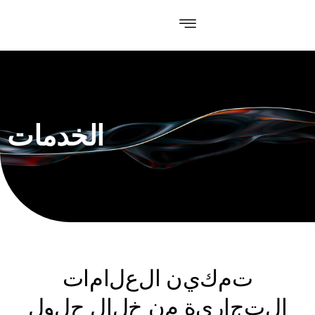
الخدمات
ت
م
ك
ي
ن
ا
ل
ع
ل
ا
م
ا
ت
ا
ل
ت
ج
ا
ر
ي
ة
م
ن
خ
ل
ا
ل
ح
ل
و
ل